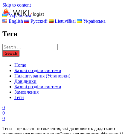
Skip to content
Українська
English
Русский
Lietuviškai
Українська
Теги
Home
Базові розділи системи
Налаштування (Установки)
Довідники
Базові розділи системи
Замовлення
Теги
0
0
0
Теги – це власні позначення, які дозволяють додатково
маркувати замовлення та поїздки для зручності фільтрації і