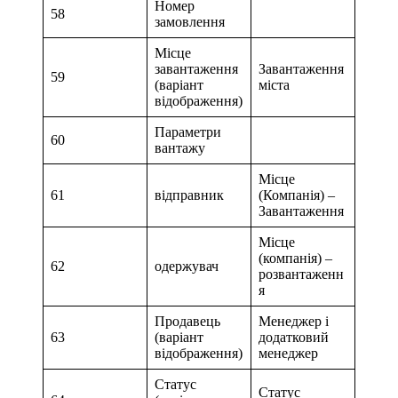
Номер
58
замовлення
Місце
завантаження
Завантаження
59
(варіант
міста
відображення)
Параметри
60
вантажу
Місце
61
відправник
(Компанія) –
Завантаження
Місце
(компанія) –
62
одержувач
розвантаженн
я
Продавець
Менеджер і
63
(варіант
додатковий
відображення)
менеджер
Статус
Статус