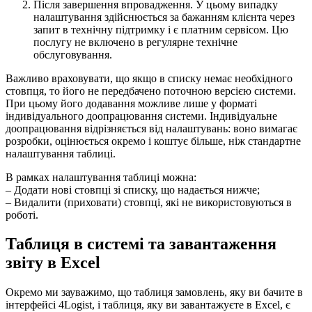
Після завершення впровадження. У цьому випадку
налаштування здійснюється за бажанням клієнта через
запит в технічну підтримку і є платним сервісом. Цю
послугу не включено в регулярне технічне
обслуговування.
Важливо враховувати, що якщо в списку немає необхідного
стовпця, то його не передбачено поточною версією системи.
При цьому його додавання можливе лише у форматі
індивідуального доопрацювання системи. Індивідуальне
доопрацювання відрізняється від налаштувань: воно вимагає
розробки, оцінюється окремо і коштує більше, ніж стандартне
налаштування таблиці.
В рамках налаштування таблиці можна:
– Додати нові стовпці зі списку, що надається нижче;
– Видалити (приховати) стовпці, які не використовуються в
роботі.
Таблиця в системі та завантаження
звіту в Excel
Окремо ми зауважимо, що таблиця замовлень, яку ви бачите в
інтерфейсі 4Logist, і таблиця, яку ви завантажуєте в Excel, є