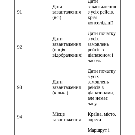
Дати
Дата
завантаження
91
завантаження
з усіх рейсів,
(всі)
крім
консолідації
Дати початку
Дати
з усіх
завантаження
замовлень
92
(опція
рейсів з
відображення)
діапазоном і
часом.
Дати початку
з усіх
Дати
замовлень
93
завантаження
рейсів з
(кілька)
діапазонами,
але немає
часу.
Місце
Країна, місто,
94
завантаження
адреса
Маршрут і