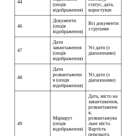
44
(опція
статус, дата,
відображення)
користувач
Документи
Всі документи
46
(опція
з групами
відображення)
Дати
завантаження
Усі дати (з
47
(опція
діапазонами)
відображення)
Дати
розвантаженн
Усі дати (з
48
я (опція
діапазонами)
відображення)
Дата, місто на
завантаження,
розвантаженн
я,
Маршрут
розвантажува
49
(опція
льне місто.
відображення)
Вартість
перельоту,