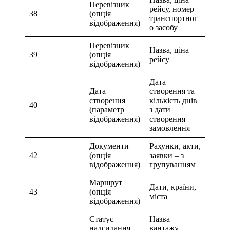
Перевізник
рейсу, номер
38
(опція
транспортног
відображення)
о засобу
Перевізник
Назва, ціна
39
(опція
рейсу
відображення)
Дата
Дата
створення та
створення
кількість днів
40
(параметр
з дати
відображення)
створення
замовлення
Документи
Рахунки, акти,
42
(опція
заявки – з
відображення)
групуванням
Маршрут
Дати, країни,
43
(опція
міста
відображення)
Статус
Назва
надсилання
вантажу,