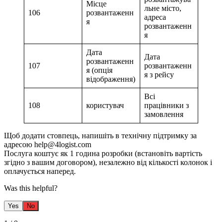
Місце
льне місто,
106
розвантаженн
адреса
я
розвантаженн
я
Дата
Дата
розвантаженн
107
розвантаженн
я (опція
я з рейсу
відображення)
Всі
108
користувач
працівники з
замовлення
Щоб додати стовпець, напишіть в технічну підтримку за
адресою help@4logist.com
Послуга коштує як 1 година розробки (встановіть вартість
згідно з вашим договором), незалежно від кількості колонок і
оплачується наперед.
Was this helpful?
Yes
No