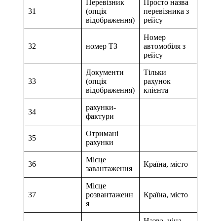
Перевізник
Просто назва
31
(опція
перевізника з
відображення)
рейсу
Номер
32
номер ТЗ
автомобіля з
рейсу
Документи
Тільки
33
(опція
рахунок
відображення)
клієнта
рахунки-
34
фактури
Отримані
35
рахунки
Місце
36
Країна, місто
завантаження
Місце
37
розвантаженн
Країна, місто
я
Назва, ціна