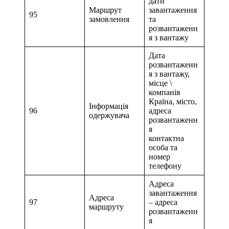
дати
Маршрут
завантаження
95
замовлення
та
розвантаженн
я з вантажу
Дата
розвантаженн
я з вантажу,
місце \
компанія
Країна, місто,
Інформація
96
адреса
одержувача
розвантаженн
я
контактна
особа та
номер
телефону
Адреса
завантаження
Адреса
97
– адреса
маршруту
розвантаженн
я