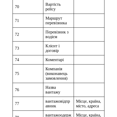
Вартість
70
рейсу
Маршрут
71
перевізника
Перевізник з
72
водієм
Клієнт і
73
договір
74
Коментарі
Компанія
75
(виконавець
замовлення)
Назва
76
вантажу
вантажовідпр
Місце, країна,
77
авник
місто, адреса
вантажоодерж
Місце, країна,