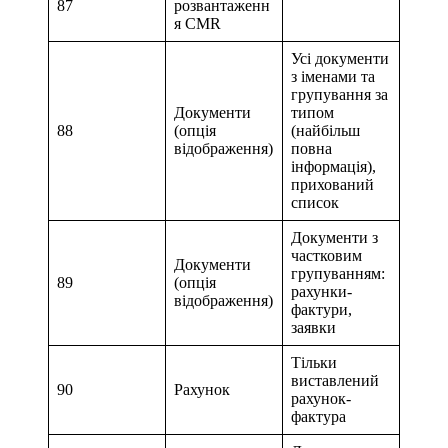
87
розвантаженн
я CMR
Усі документи
з іменами та
групування за
Документи
типом
88
(опція
(найбільш
відображення)
повна
інформація),
прихований
список
Документи з
частковим
Документи
групуванням:
89
(опція
рахунки-
відображення)
фактури,
заявки
Тільки
виставлений
90
Рахунок
рахунок-
фактура