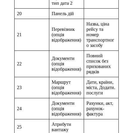
тип дата 2
20
Панель дій
Назва, ціна
Перевізник
рейсу та
21
(опція
номер
відображення)
транспортног
о засобу
Повний
Документи
список без
22
(опція
прихованих
відображення)
рядків
Маршрут
Дати, країни,
23
(опція
міста, Додати.
відображення)
послуги
Документи
Рахунки, акт,
24
(опція
рахунок-
відображення)
фактура
Атрибути
25
вантажу