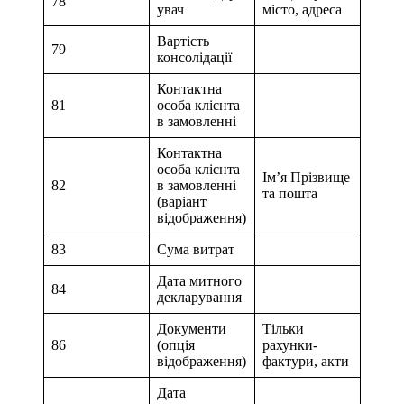
78
увач
місто, адреса
Вартість
79
консолідації
Контактна
81
особа клієнта
в замовленні
Контактна
особа клієнта
Ім’я Прізвище
82
в замовленні
та пошта
(варіант
відображення)
83
Сума витрат
Дата митного
84
декларування
Документи
Тільки
86
(опція
рахунки-
відображення)
фактури, акти
Дата