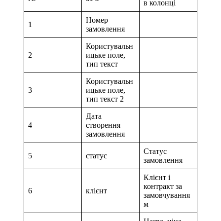
в колонці
Номер
1
замовлення
Користувальн
2
ицьке поле,
тип текст
Користувальн
3
ицьке поле,
тип текст 2
Дата
4
створення
замовлення
Статус
5
статус
замовлення
Клієнт і
контракт за
6
клієнт
замовчування
м