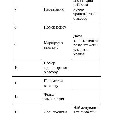
Назва, ціна
рейсу та
7
Перевізник
номер
транспортног
о засобу
8
Номер рейсу
Дати
завантаження/
Маршрут з
9
розвантаженн
вантажу
я, місто,
країна
Номер
10
транспортног
о засобу
Параметри
11
вантажу
Фрахт
12
замовлення
Найменуванн
13
Дод. послуги
я та сума фін.