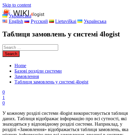
Skip to content
Українська
English
Русский
Lietuviškai
Українська
Таблиця замовлень у системі 4logist
Home
Базові розділи системи
Замовлення
Таблиця замовлень у системі 4logist
0
1
0
У кожному розділі системи 4logist використовується таблиця
даних. Таблиця відображає інформацію про всі сутності, які
знаходяться у відповідному розділі системи. Наприклад, у
розділі «Замовлення» відображається таблиця замовлень, яка
містить інформацію про всі замовлення, введені в систему.