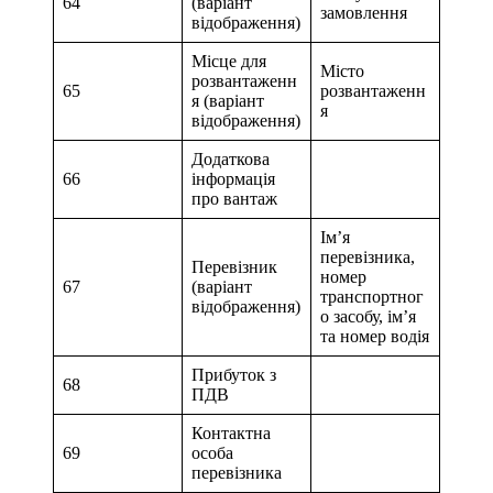
64
(варіант
замовлення
відображення)
Місце для
Місто
розвантаженн
65
розвантаженн
я (варіант
я
відображення)
Додаткова
66
інформація
про вантаж
Ім’я
перевізника,
Перевізник
номер
67
(варіант
транспортног
відображення)
о засобу, ім’я
та номер водія
Прибуток з
68
ПДВ
Контактна
69
особа
перевізника