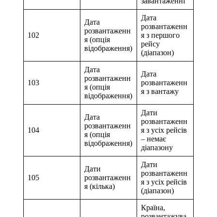
завантаженні
Дата
Дата
розвантаженн
розвантаженн
102
я з першого
я (опція
рейсу
відображення)
(діапазон)
Дата
Дата
розвантаженн
103
розвантаженн
я (опція
я з вантажу
відображення)
Дати
Дата
розвантаженн
розвантаженн
104
я з усіх рейсів
я (опція
– немає
відображення)
діапазону
Дати
Дати
розвантаженн
105
розвантаженн
я з усіх рейсів
я (кілька)
(діапазон)
Країна,
розвантажува