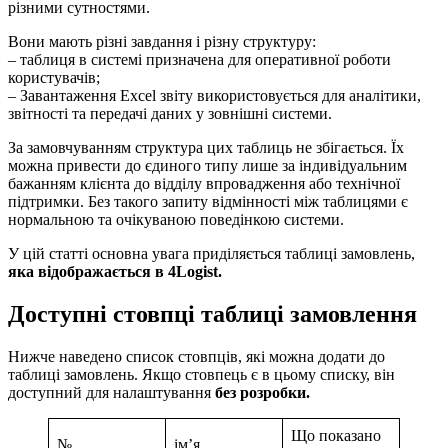
різними сутностями.
Вони мають різні завдання і різну структуру:
– таблиця в системі призначена для оперативної роботи
користувачів;
– Завантаження Excel звіту використовується для аналітики,
звітності та передачі даних у зовнішні системи.
За замовчуванням структура цих таблиць не збігається. Їх
можна привести до єдиного типу лише за індивідуальним
бажанням клієнта до відділу впровадження або технічної
підтримки. Без такого запиту відмінності між таблицями є
нормальною та очікуваною поведінкою системи.
У цій статті основна увага приділяється таблиці замовлень,
яка відображається в 4Logist.
Доступні стовпці таблиці замовлення
Нижче наведено список стовпців, які можна додати до
таблиці замовлень. Якщо стовпець є в цьому списку, він
доступний для налаштування
без розробки.
Що показано
№
ім’я