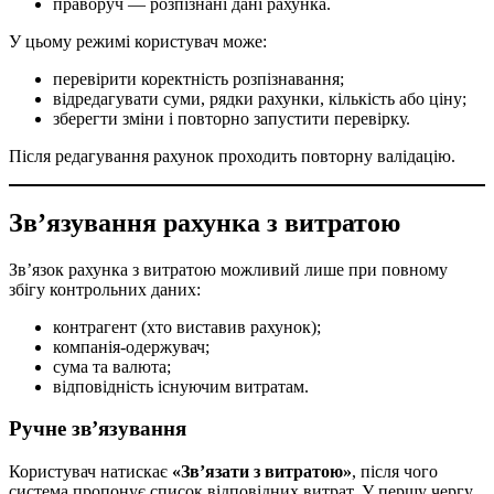
праворуч — розпізнані дані рахунка.
У цьому режимі користувач може:
перевірити коректність розпізнавання;
відредагувати суми, рядки рахунки, кількість або ціну;
зберегти зміни і повторно запустити перевірку.
Після редагування рахунок проходить повторну валідацію.
Зв’язування рахунка з витратою
Зв’язок рахунка з витратою можливий лише при повному
збігу контрольних даних:
контрагент (хто виставив рахунок);
компанія-одержувач;
сума та валюта;
відповідність існуючим витратам.
Ручне зв’язування
Користувач натискає
«Зв’язати з витратою»
, після чого
система пропонує список відповідних витрат. У першу чергу