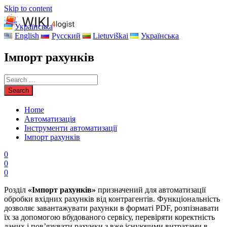
Skip to content
Українська
English
Русский
Lietuviškai
Українська
Імпорт рахунків
Home
Автоматизація
Інструменти автоматизації
Імпорт рахунків
0
0
0
Розділ
«Імпорт рахунків»
призначений для автоматизації
обробки вхідних рахунків від контрагентів. Функціональність
дозволяє завантажувати рахунки в форматі PDF, розпізнавати
їх за допомогою вбудованого сервісу, перевіряти коректність
даних і пов’язувати рахунки з вже існуючими витратами в