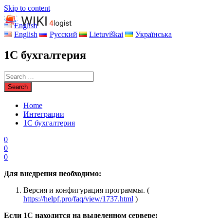
Skip to content
English
English
Русский
Lietuviškai
Українська
1С бухгалтерия
Home
Интеграции
1С бухгалтерия
0
0
0
Для внедрения необходимо:
Версия и конфигурация программы. (
https://helpf.pro/faq/view/1737.html
)
Если 1С находится на выделенном сервере: