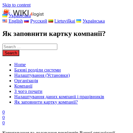
Skip to content
Українська
English
Русский
Lietuviškai
Українська
Як заповнити картку компанії?
Home
Базові розділи системи
Налаштування (Установки)
Організація
Компанії
З чого почати
Налаштування даних компаніі і працівників
Як заповнити картку компанії?
0
0
0
Коригування та додавання реквізитів Вашої організації