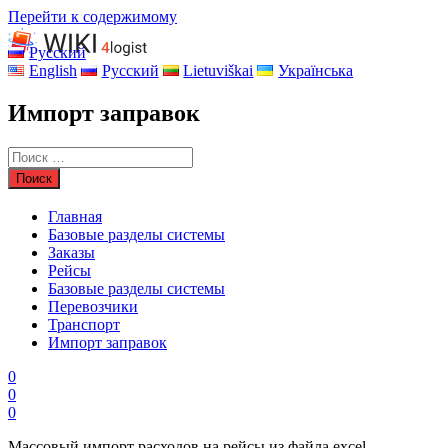
Перейти к содержимому
Русский
English
Русский
Lietuviškai
Українська
Импорт заправок
Главная
Базовые разделы системы
Заказы
Рейсы
Базовые разделы системы
Перевозчики
Транспорт
Импорт заправок
0
0
0
Массовый импорт расходов на рейсы из файла excel