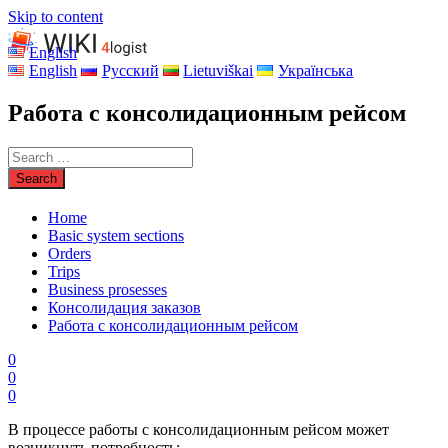
Skip to content
English
English
Русский
Lietuviškai
Українська
Работа с консолидационным рейсом
Home
Basic system sections
Orders
Trips
Business prosesses
Консолидация заказов
Работа с консолидационным рейсом
0
0
0
В процессе работы с консолидационным рейсом может
возникнуть потребность: