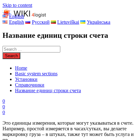
Skip to content
English
English
Русский
Lietuviškai
Українська
Название единиц строки счета
Home
Basic system sections
Установки
Справочники
Название единиц строки счета
0
0
0
Это единицы измерения, которые могут указываться в счете.
Например, простой измеряется в часах/сутках, вы делаете
маркировку груза – в штуках, также тут может быть услуга и
пр.