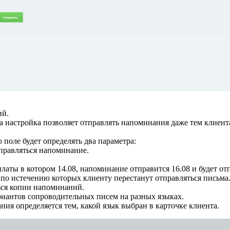
ий.
а настройка позволяет отправлять напоминания даже тем клиент
о поле будет определять два параметра:
тправляться напоминание.
оплаты в котором 14.08, напоминание отправится 16.08 и будет от
 по истечению которых клиенту перестанут отправляться письма
ться копии напоминаний.
риантов сопроводительных писем на разных языках.
ия определяется тем, какой язык выбран в карточке клиента.