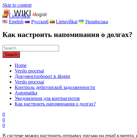
Skip to content
Lietuviškai
English
Русский
Lietuviškai
Українська
Как настроить напоминания о долгах?
Home
Verslo procesai
Документооборот в 4logist
Verslo procesai
Контроль дебиторской задолженности
Automatika
Уведомления для контрагентов
Как настроить напоминания о долгах?
0
0
0
В системе можно настроить отправку письма на email клиента, 