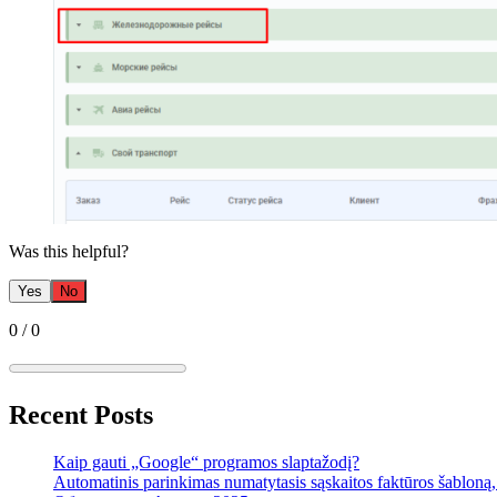
Was this helpful?
Yes
No
0
/
0
Recent Posts
Kaip gauti „Google“ programos slaptažodį?
Automatinis parinkimas numatytasis sąskaitos faktūros šabloną