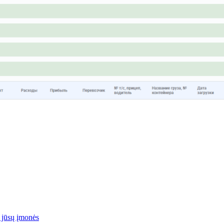
, jūsų įmonės