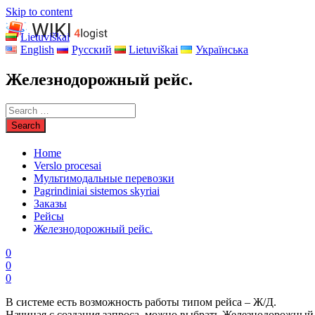
Skip to content
Lietuviškai
English
Русский
Lietuviškai
Українська
Железнодорожный рейс.
Home
Verslo procesai
Мультимодальные перевозки
Pagrindiniai sistemos skyriai
Заказы
Рейсы
Железнодорожный рейс.
0
0
0
В системе есть возможность работы типом рейса – Ж/Д.
Начиная с создания запроса, можно выбрать Железнодорожный 