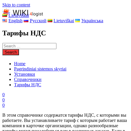
Skip to content
Lietuviškai
English
Русский
Lietuviškai
Українська
Тарифы НДС
Home
Pagrindiniai sistemos skyriai
Установки
Справочники
Тарифы НДС
0
0
0
В этом справочнике содержатся тарифы НДС, с которыми вы
работаете. Вы устанавливаете тариф с которым работает ваша
компания в карточке организации, однако разнообразные
тарифы могут понадобиться вам в различных заказах. Если в