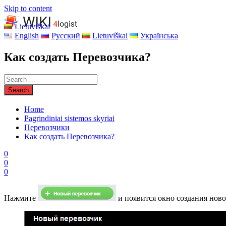
Skip to content
Lietuviškai
English
Русский
Lietuviškai
Українська
Как создать Перевозчика?
Home
Pagrindiniai sistemos skyriai
Перевозчики
Как создать Перевозчика?
0
0
0
Нажмите
и появится окно создания ново