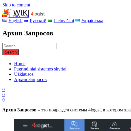
Skip to content
Lietuviškai
English
Русский
Lietuviškai
Українська
Архив Запросов
Home
Pagrindiniai sistemos skyriai
Užklausos
Архив Запросов
0
0
0
Архив Запросов
– это подраздел системы 4logist, в котором х