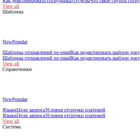
Как деактивировать сотрудника?
Отделы
Что такое группа сотр
View all
Шаблоны
New
Popular
Шаблоны отправлений по email
Как редактировать шаблон док
Шаблоны отправлений по email
Как редактировать шаблон док
View all
Справочники
New
Popular
Языки
Цели запроса
Условия отсрочки платежей
Языки
Цели запроса
Условия отсрочки платежей
View all
Система