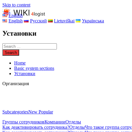
Skip to content
English
English
Русский
Lietuviškai
Українська
Установки
Home
Basic system sections
Установки
Организация
Subcategories
New
Popular
Группы сотрудников
Компании
Отделы
Как деактивировать сотрудника?
Отделы
Что такое группа сотр