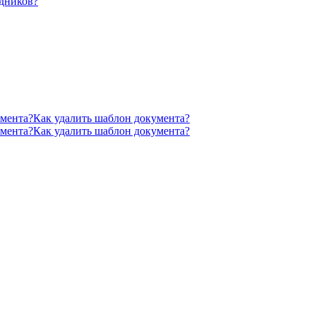
удников?
умента?
Как удалить шаблон документа?
умента?
Как удалить шаблон документа?