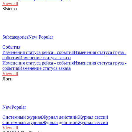
View all
Sistema
Subcategories
New
Popular
События
Изменения статуса рейса - события
Изменения статуса груза -
события
Изменение статуса заказа
Изменения статуса рейса - события
Изменения статуса груза -
события
Изменение статуса заказа
View all
Логи
New
Popular
Системный журнал
Журнал действий
Журнал сессий
Системный журнал
Журнал действий
Журнал сессий
View all