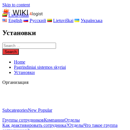
Skip to content
Lietuviškai
English
Русский
Lietuviškai
Українська
Установки
Home
Pagrindiniai sistemos skyriai
Установки
Организация
Subcategories
New
Popular
Группы сотрудников
Компании
Отделы
Как деактивировать сотрудника?
Отделы
Что такое группа