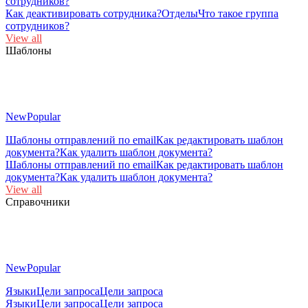
сотрудников?
Как деактивировать сотрудника?
Отделы
Что такое группа
сотрудников?
View all
Шаблоны
New
Popular
Шаблоны отправлений по email
Как редактировать шаблон
документа?
Как удалить шаблон документа?
Шаблоны отправлений по email
Как редактировать шаблон
документа?
Как удалить шаблон документа?
View all
Справочники
New
Popular
Языки
Цели запроса
Цели запроса
Языки
Цели запроса
Цели запроса